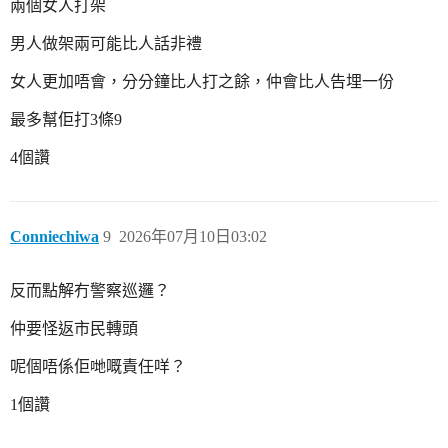
兩個女人打架
男人做架兩可能比人話非禮
女人更加唔會，分分鐘比人打之餘，仲會比人告埋一份
最多幫佢打3條9
4個讚
Conniechiwa
9
2026年07月10日03:02
反而點解冇警察巡邏？
仲要怪返市民轉頭
呢個唔係佢哋嘅責任咩？
1個讚