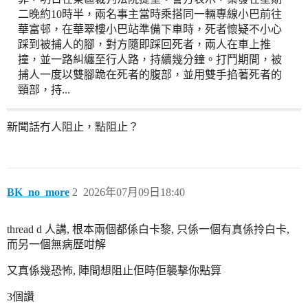
二晚約10時半，兩名事主當時乘搭同一輛專線小巴前往
華富邨，在華翠樓小巴站準備下車時，死者懷疑不小心
踩到被捕人的腳，對方隨即踩回死者，兩人在車上推
撞，並一路糾纏至行人路，持續幾分鐘。打鬥期間，被
捕人一度以雙腳跪在死者的腹部，並用雙手掐著死者的
頸部，持...
新聞話冇人阻止，點阻止？
BK_no_more
2
2026年07月09日18:40
thread d 人講, 根本兩個都係白卡黎, 只係一個有真係拎白卡,
而另一個無病歷咁解
又真係幾恐怖, 陣間想阻止佢時佢襲擊你點算
3個讚