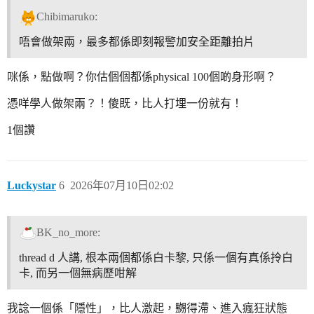
Chibimaruko:
唔會做架兩，最多都係即刻報警加安全距離拍片
咪係，點做啊？你估個個都係physical 100個啲身形啊？
憑咩學人做架兩？！傻既，比人打埋一份就有！
1個讚
Luckystar
6
2026年07月10日02:02
BK_no_more:
thread d 人講, 根本兩個都係白卡黎, 只係一個有真係拎白
卡, 而另一個無病歷咁解
我諗一個係「隱性」，比人激起，嬲得滯、進入瘋狂狀態