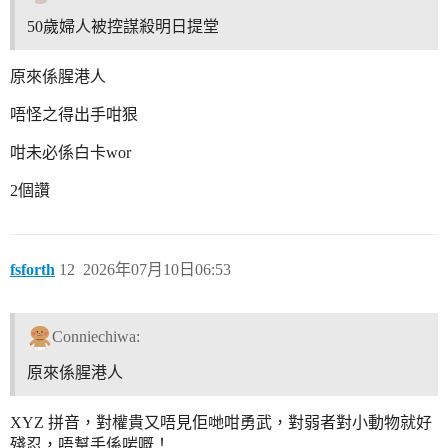
50歲婦人被控謀殺明日提堂
原來係腥港人
唔怪之得出手咁狠
咁未必係白卡wor
2個讚
fsforth
12
2026年07月10日06:53
Conniechiwa:
原來係腥港人
XYZ 拼音，對權貴又唔見佢哋咁勇武，對弱者對小動物就好
殘忍，唔幫手係啱嘅！