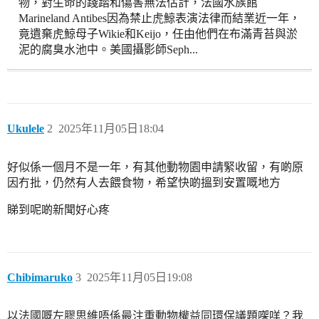
物，對生命的踐踏和傷害無法估計，法國水族館
Marineland Antibes因為禁止虎鯨表演法律而結業近一年，
竟遺棄虎鯨母子Wikie和Keijo，任由他們在布滿青苔與淤
泥的腐臭水池中。美國攝影師Seph...
Ukulele
2
2025年11月05日18:04
好似係一個月不是一年，有其他動物園申請緊收留，有啲原
因冇批，仍然有人去餵食物，希望快啲搵到安置嘅地方
睇到呢啲新聞好心疼
Chibimaruko
3
2025年11月05日19:08
以法國嘅左膠思維唔係最注重動物權益同環保議題㗎咩？我