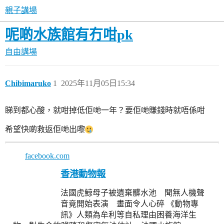
親子講場
呢啲水族館有冇咁pk
自由講場
Chibimaruko
1
2025年11月05日15:34
睇到都心酸，就咁掉低佢哋一年？要佢哋賺錢時就唔係咁
希望快啲救返佢哋出嚟
facebook.com
香港動物報
法國虎鯨母子被遺棄髒水池 聞無人機聲
音竟開始表演 畫面令人心碎 《動物專
訊》人類為牟利等自私理由困養海洋生