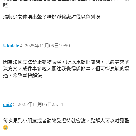
呸
瑞典少女仲唔出聲？唔好淨係識討伐以色列呀
Ukulele
4
2025年11月05日19:59
因為法國立法禁止動物表演，所以水族館關閉，已經尋求解
決方案，成件事多咗人關注我覺得係好事，但可憐虎鯨的遭
遇，希望盡快解決
oni2
5
2025年11月05日23:14
每次見到小朋友或者動物受虐待就會諗，點解人可以咁殘酷