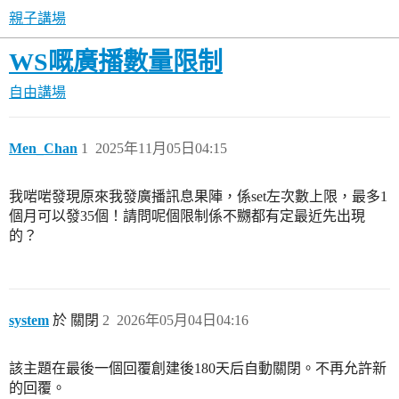
親子講場
WS嘅廣播數量限制
自由講場
Men_Chan
1
2025年11月05日04:15
我啱啱發現原來我發廣播訊息果陣，係set左次數上限，最多1
個月可以發35個！請問呢個限制係不嬲都有定最近先出現
的？
system
於 關閉
2
2026年05月04日04:16
該主題在最後一個回覆創建後180天后自動關閉。不再允許新
的回覆。