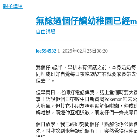
親子講場
無諗過個仔讀幼稚園已經m
自由講場
loe594532
1
2025年02月25日08:20
我個仔5歲半，早排未有流感之前，本身奶奶每
同埋成班好自覺每日夜晚5點左右就要家長帶
佢去了。
但早兩日，老師打電話俾我，話上堂個時要大家
事！話說佢個日帶咗生日新買嘅Pokemon
大脾氣，但其它小朋友唔明點解佢咁嬲，仲成
解咁嬲，兩邊仲互相道歉，朋友仔們一齊夾零用錢送
個日放學，我已經即刻問個仔「點解你係公園俾
先，咁我諗到米無話你聽囉！」突然覺得佢仲m