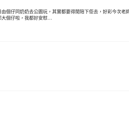
成日由個仔同奶奶去公園玩，其實都要得閒陪下佢去，好彩今次老
都大個仔啦，我都好安慰…