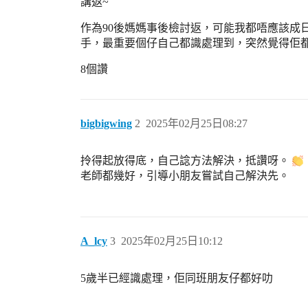
講返~
作為90後媽媽事後檢討返，可能我都唔應該
手，最重要個仔自己都識處理到，突然覺得佢
8個讚
bigbigwing
2
2025年02月25日08:27
拎得起放得底，自己諗方法解決，抵讚呀。
老師都幾好，引導小朋友嘗試自己解決先。
A_lcy
3
2025年02月25日10:12
5歲半已經識處理，佢同班朋友仔都好叻