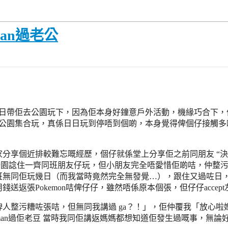
an過老公
日帶佢去公園玩下，因為佢本身好鐘意戶外活動，機緣巧合下，
去公園集合玩，真係日日玩到停唔到個啲，本身覺得俾個仔接觸多
分享個近排較難忘嘅經歷，個仔就係堂上分享佢之前同朋友 “決
咭去公園諗住一齊同班朋友仔玩，但小朋友完全唔愛惜佢啲咭，仲
班無同佢玩幾日（而我當時竟然完全無發覺…），跟住又過咗日
返張Pokemon咭俾仔仔，雖然唔係原本個張，但仔仔accep
人整污糟咗張咭，但無同我講過 ga？！」，佢仲覆我「放心
an過佢老豆 當時我同佢講返媽媽都想知道佢發生過嘅事，無論