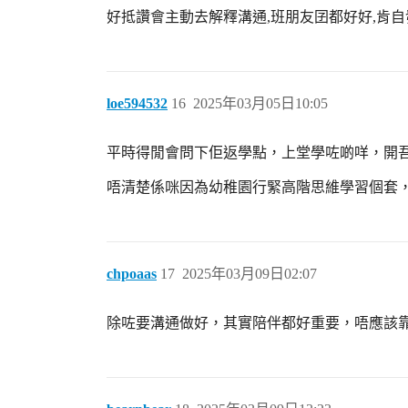
好抵讚會主動去解釋溝通,班朋友囝都好好,肯自
loe594532
16
2025年03月05日10:05
平時得閒會問下佢返學點，上堂學咗啲咩，開
唔清楚係咪因為幼稚園行緊高階思維學習個套，日常
chpoaas
17
2025年03月09日02:07
除咗要溝通做好，其實陪伴都好重要，唔應該靠