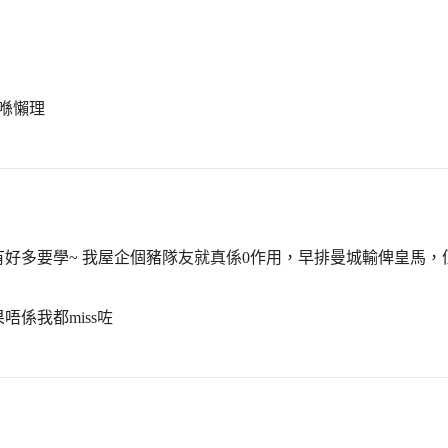
喺懶理
好多要學~ 我屋企個豬隊友就真係0作用，早排曼城輸俾皇馬，佢
係我都miss咗