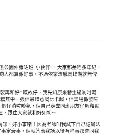
係公園仲識咗班”小伙伴”，大家都差唔多年紀，
啲人都算係好事，不過依家流感高峰期就無俾
裂再和好” 嘅故仔，我先知原來發生過啲咁嘅
整污糟其中一張佢最鐘意嘅比卡超，佢當場係發咗
，個仔消咗啖氣，佢自己走去同班朋友仔解釋點
t左，跟住大家就和好如初～
啦媽咪，好小事啫！因為老師叫我試下自己諗辦法
好事定衰事，佢就答應我話以後有咩事都會同我