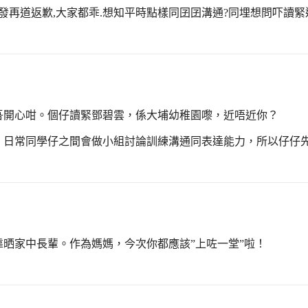
發再道返歉,大家都乖.想知平時點樣同囝囝溝通?同埋想問吓讀緊
吾開心咁。個仔讀緊鄧碧雲，係大埔幼稚園嚟，近唔近你？
同學仔之間會做小組討論訓練溝通同表達能力，所以仔仔先識處理. 
晒家中長輩。作為媽媽，今次你都應該”上咗一堂”啦！