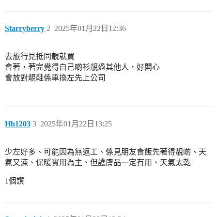
Starryberry
2
2025年01月22日12:36
去旅行見抵同靚就買
會著，著完覺得自己啲衫靚過其他人，好閞心
會放對靚鞋係車換左先上公司
Hh1203
3
2025年01月22日13:25
少左好多、可能因為無返工、係見朋友食飯先著得靚啲、天
氣又涷、保暖實用為主、但護膚品一定有用、天氣太乾
1個讚