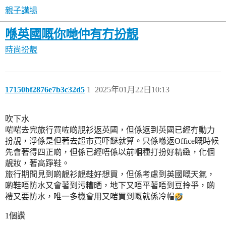
親子講場
喺英國嘅你哋仲有冇扮靚
時尚扮靚
17150bf2876e7b3c32d5
1
2025年01月22日10:13
吹下水
啱啱去完旅行買咗啲靚衫返英國，但係返到英國已經冇動力
扮靚，淨係是但著去超市買吓餸就算。只係喺返Office嘅時候
先會著得四正啲，但係已經唔係以前嗰種打扮好精緻，化個
靚妝，著高踭鞋。
旅行期間見到啲靚衫靚鞋好想買，但係考慮到英國嘅天氣，
啲鞋唔防水又會著到污糟晒，地下又唔平著唔到豆拎爭，啲
褸又要防水，唯一多機會用又啱買到嘅就係冷帽
1個讚