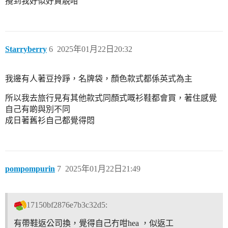
攪到我好似好貪靚咁
Starryberry
6
2025年01月22日20:32
我邊有人著豆拎踭，名牌袋，顏色款式都係英式為主
所以我去旅行見有其他款式同顏式嘅衫鞋都會買，著住感覺
自己有啲與別不同
成日著舊衫自己都覺得悶
pompompurin
7
2025年01月22日21:49
17150bf2876e7b3c32d5:
有帶鞋返公司換，覺得自己冇咁hea ，似返工