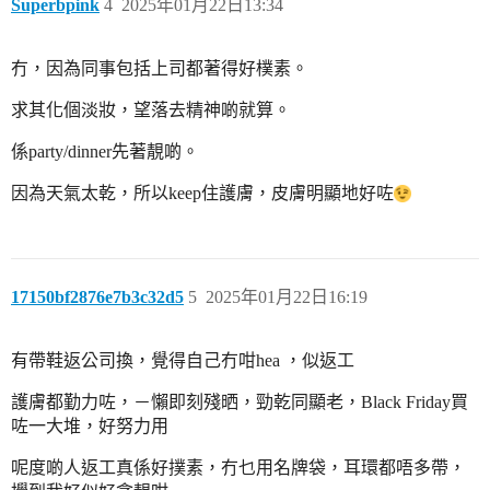
Superbpink
4
2025年01月22日13:34
冇，因為同事包括上司都著得好樸素。
求其化個淡妝，望落去精神啲就算。
係party/dinner先著靚啲。
因為天氣太乾，所以keep住護膚，皮膚明顯地好咗
17150bf2876e7b3c32d5
5
2025年01月22日16:19
有帶鞋返公司換，覺得自己冇咁hea ，似返工
護膚都勤力咗，－懶即刻殘晒，勁乾同顯老，Black Friday買
咗一大堆，好努力用
呢度啲人返工真係好撲素，冇乜用名牌袋，耳環都唔多帶，