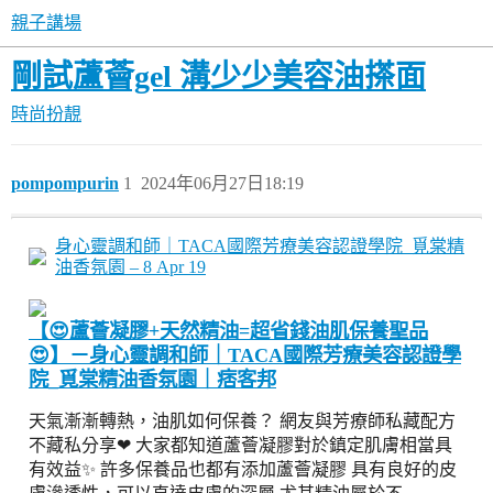
親子講場
剛試蘆薈gel 溝少少美容油搽面
時尚扮靚
pompompurin
1
2024年06月27日18:19
身心靈調和師｜TACA國際芳療美容認證學院_覓棠精
油香氛園 – 8 Apr 19
【😍蘆薈凝膠+天然精油=超省錢油肌保養聖品
😍】－身心靈調和師｜TACA國際芳療美容認證學
院_覓棠精油香氛園｜痞客邦
天氣漸漸轉熱，油肌如何保養？ 網友與芳療師私藏配方
不藏私分享❤ 大家都知道蘆薈凝膠對於鎮定肌膚相當具
有效益✨ 許多保養品也都有添加蘆薈凝膠 具有良好的皮