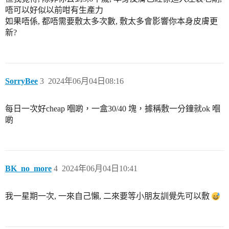
唔可以好似以前咁有生產力
如果唔係, 都唔需要敷太多次數, 敷太多會影響你本身皮膚更
新?
SorryBee
3
2024年06月04日08:16
每日一次好cheap 嗰啲，一盒30/40 塊，據稱敷一分鐘就ok 嗰
啲
BK_no_more
4
2024年06月04日10:41
我一星期一次, 一來自己懶, 二來要等小朋友訓覺先可以敷