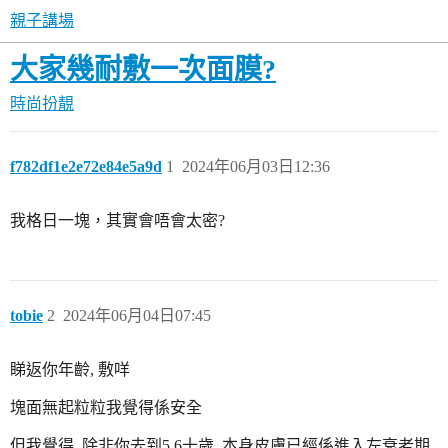
親子講場
大家幾耐敷一次面膜?
時尚扮靚
f782df1e2e72e84e5a9d
1
2024年06月03日12:36
我格日一塊，其實會唔會太密?
tobie
2
2024年06月04日07:45
睇返你年齡, 敷咩
塊面無起粒粒我覺得係安全
但我覺得, 除非你去到5,6十歲, 本身皮膚已經係進入左衰老期,