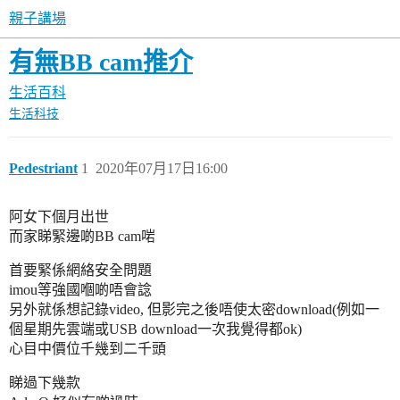
親子講場
有無BB cam推介
生活百科
生活科技
Pedestriant
1
2020年07月17日16:00
阿女下個月出世
而家睇緊邊啲BB cam啱
首要緊係網絡安全問題
imou等強國嗰啲唔會諗
另外就係想記錄video, 但影完之後唔使太密download(例如一
個星期先雲端或USB download一次我覺得都ok)
心目中價位千幾到二千頭
睇過下幾款