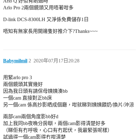
Arlo Q 好似有啲過時
Arlo Pro 2兩個鏡頭又用唔著咁多
D-link DCS-8300LH 又淨係免費儲存1日
唔知有無家長用開邊隻好推介下?Thanks~~~
Babymilmil
2
2020年07月17日20:28
用緊arlo pro 3
兩個鏡頭其實幾好
因為我日頭有請保母姨姨湊bb
一個cam 直接對正bb床
另一個cam 係高抄影晒成個廳，咁就睇到姨姨餵奶/換片/沖涼
兩部cam兩個角度影bb好d
加上我同bb夜晚分房瞓，兩個cam影得清楚好多
（睇佢有冇呼吸，心口有冇起伏，我最緊張呢樣）
試過得一個cam影得冇咁清楚