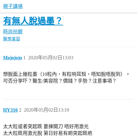
親子講場
有無人脫過墨？
時尚扮靚
醫學美容
Mojojojo
1
2020年05月02日13:03
想脫面上幾粒墨（10粒內，有粒响耳殼，唔知脫唔脫到）。
可否分享吓？醫生/美容院？價錢？手勢？注意事項？
HY316
2
2020年05月02日13:19
太大粒或者突起既 要揀開刀 唔好用激光
太大粒既用激光脫 第日好易有啲突起既疤