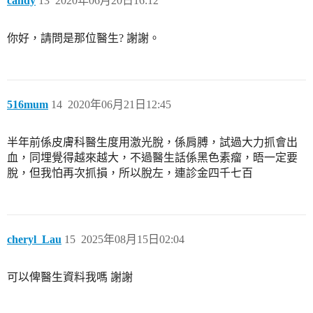
candy
13
2020年06月20日16:12
你好，請問是那位醫生? 謝謝。
516mum
14
2020年06月21日12:45
半年前係皮膚科醫生度用激光脫，係肩膊，試過大力抓會出
血，同埋覺得越來越大，不過醫生話係黑色素瘤，晤一定要
脫，但我怕再次抓損，所以脫左，連診金四千七百
cheryl_Lau
15
2025年08月15日02:04
可以俾醫生資料我嗎 謝謝