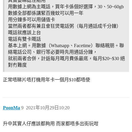
其實要睇諗住點用
用數據上網為主嘅話，買年卡係個好選擇，30、50~60gb
數據全部都係講緊百幾蚊可以用一年
用分鐘多可以用儲值卡
當然兩者都有兼且會狂煲電話粥（每月通話成千分鐘）
嘅話就應該上台
電話有雙卡嘅話
基本上網 + 用數據（Whatsapp、Facetime）聯絡親朋 + 聯
絡電話公司、銀行等必要時先用通話分鐘，
就前兩者合併，計返每月嘅月費係最底，每月$20~$30 絕
對冇難度
正常唔睇片唔打機用年卡一個月$10都唔使
PoonMa
9
2021年10月29日10:20
升中其實人仔應該都夠用 而家都唔多出街玩咁