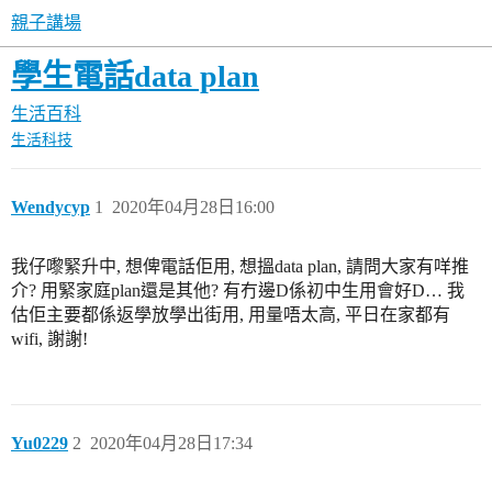
親子講場
學生電話data plan
生活百科
生活科技
Wendycyp
1
2020年04月28日16:00
我仔嚟緊升中, 想俾電話佢用, 想搵data plan, 請問大家有咩推
介? 用緊家庭plan還是其他? 有冇邊D係初中生用會好D… 我
估佢主要都係返學放學出街用, 用量唔太高, 平日在家都有
wifi, 謝謝!
Yu0229
2
2020年04月28日17:34