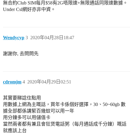
無合約Club SIM每月$58有2G唔限速+無限通話同限速數據。
Under Csl網好亦非中資。
Wendycyp
3
2020年04月28日18:47
謝謝你, 去問問先
cdromjm
4
2020年04月29日02:51
其實要睇諗住點用
用數據上網為主嘅話，買年卡係個好選擇，30、50~60gb 數
據全部都係講緊百幾蚊可以用一年
用分鐘多可以用儲值卡
當然兩者都有兼且會狂煲電話粥（每月通話成千分鐘）嘅話
就應該上台