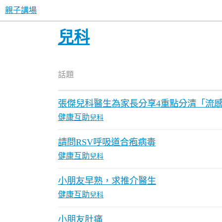
親子講場
兒科
話題
張傑兒科醫生為家長分享4重點分清「流
健康互助
兒科
請問RSV呼吸道合疱病毒
健康互助
兒科
小朋友早熟，求推介醫生
健康互助
兒科
小朋友肚痛